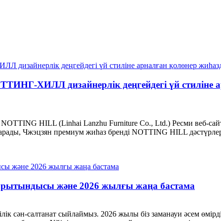
ТТИНГ-ХИЛЛ дизайнерлік деңгейдегі үй стиліне
TTING HILL (Linhai Lanzhu Furniture Co., Ltd.) Ресми веб-сайт: 
сқарады, Чжэцзян премиум жиһаз бренді NOTTING HILL дәстүрлер
орытындысы және 2026 жылғы жаңа бастама
гілік сән-салтанат сыйлаймыз. 2026 жылы біз заманауи әсем өмір