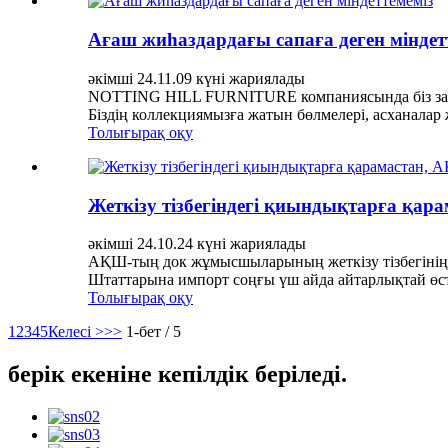
Ағаш жиһаздардағы сапаға деген міндет
әкімші 24.11.09 күні жариялады
NOTTING HILL FURNITURE компаниясында біз заман
Біздің коллекциямызға жатын бөлмелері, асханалар жә
Толығырақ оқу
Жеткізу тізбегіндегі қиындықтарға қа
әкімші 24.10.24 күні жариялады
АҚШ-тың док жұмысшыларының жеткізу тізбегінің б
Штаттарына импорт соңғы үш айда айтарлықтай өсті.
Толығырақ оқу
1
2
3
4
5
Келесі >
>>
1-бет / 5
берік екеніне кепілдік беріледі.