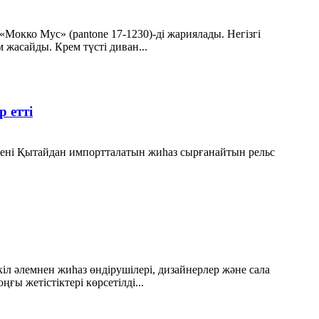
Мокко Мус» (pantone 17-1230)-ді жариялады. Негізгі
 жасайды. Крем түсті диван...
 етті
дені Қытайдан импортталатын жиһаз сырғанайтын рельс
л әлемнен жиһаз өндірушілері, дизайнерлер және сала
 жетістіктері көрсетілді...