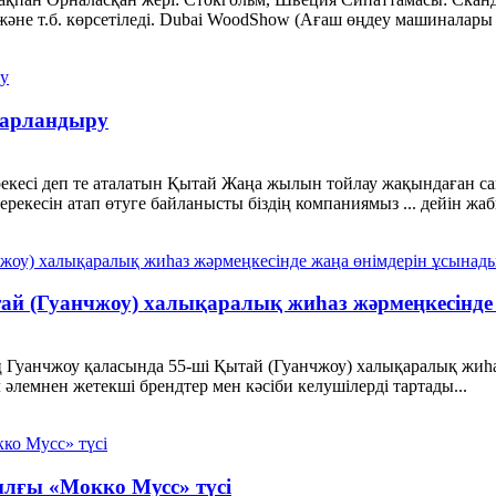
әне т.б. көрсетіледі. Dubai WoodShow (Ағаш өңдеу машиналары м
барландыру
екесі деп те аталатын Қытай Жаңа жылын тойлау жақындаған сай
ерекесін атап өтуге байланысты біздің компаниямыз ... дейін жа
тай (Гуанчжоу) халықаралық жиһаз жәрмеңкесінде 
анчжоу қаласында 55-ші Қытай (Гуанчжоу) халықаралық жиһаз ж
 әлемнен жетекші брендтер мен кәсіби келушілерді тартады...
лғы «Мокко Мусс» түсі