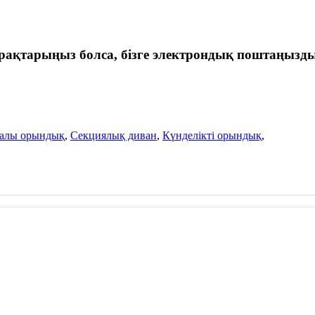
 сұрақтарыңыз болса, бізге электрондық поштаңызды
алы орындық
,
Секциялық диван
,
Күнделікті орындық
,