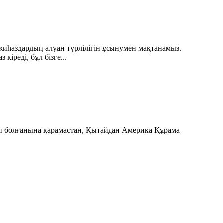
һаздардың алуан түрлілігін ұсынумен мақтанамыз.
кіреді, бұл бізге...
ап болғанына қарамастан, Қытайдан Америка Құрама