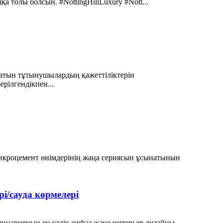
 толы болсын. #NottingHillLuxury #Nott...
ылатын тұтынушылардың қажеттіліктерін
рілгендікпен...
 микроцемент өнімдерінің жаңа сериясын ұсынатынын
/сауда көрмелері
динавияның ең үздік жиһаз және интерьер дизайны