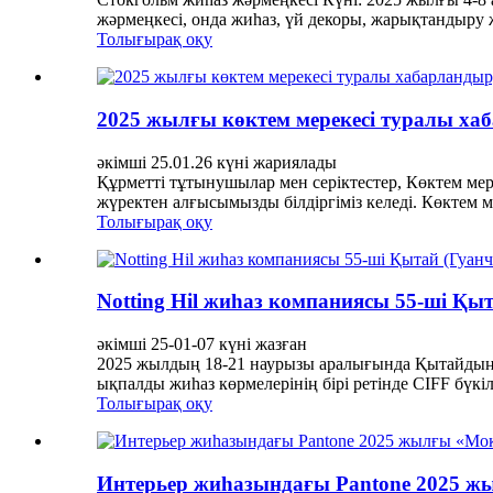
жәрмеңкесі, онда жиһаз, үй декоры, жарықтандыру ж
Толығырақ оқу
2025 жылғы көктем мерекесі туралы ха
әкімші 25.01.26 күні жариялады
Құрметті тұтынушылар мен серіктестер, Көктем мер
жүректен алғысымызды білдіргіміз келеді. Көктем м
Толығырақ оқу
Notting Hil жиһаз компаниясы 55-ші Қы
әкімші 25-01-07 күні жазған
2025 жылдың 18-21 наурызы аралығында Қытайдың Гу
ықпалды жиһаз көрмелерінің бірі ретінде CIFF бүкіл
Толығырақ оқу
Интерьер жиһазындағы Pantone 2025 жы