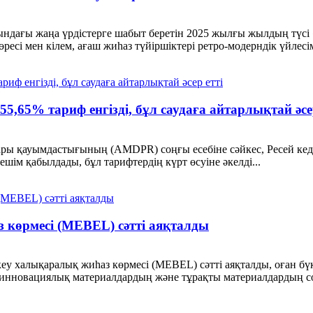
ындағы жаңа үрдістерге шабыт беретін 2025 жылғы жылдың түсі «
ресі мен кілем, ағаш жиһаз түйіршіктері ретро-модерндік үйлесім
5,65% тариф енгізді, бұл саудаға айтарлықтай әсер
ары қауымдастығының (AMDPR) соңғы есебіне сәйкес, Ресей ке
ешім қабылдады, бұл тарифтердің күрт өсуіне әкелді...
көрмесі (MEBEL) сәтті аяқталды
 халықаралық жиһаз көрмесі (MEBEL) сәтті аяқталды, оған бүкі
нновациялық материалдардың және тұрақты материалдардың соңғы