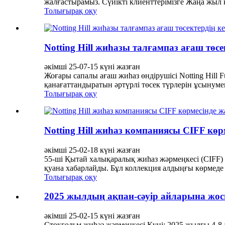
жалғастырамыз. Сүйікті клиенттерімізге Жаңа жыл қ
Толығырақ оқу
Notting Hill жиһазы талғампаз ағаш тө
әкімші 25-07-15 күні жазған
Жоғары сапалы ағаш жиһаз өндірушісі Notting Hill
қанағаттандыратын әртүрлі төсек түрлерін ұсынумен
Толығырақ оқу
Notting Hill жиһаз компаниясы CIFF кө
әкімші 25-02-18 күні жазған
55-ші Қытай халықаралық жиһаз жәрмеңкесі (CIFF) 
қуана хабарлайды. Бұл коллекция алдыңғы көрмеде і
Толығырақ оқу
2025 жылдың ақпан-сәуір айларына жос
әкімші 25-02-15 күні жазған
Стокгольм жиһаз жәрмеңкесі Күні: 2025 жылғы 4-8