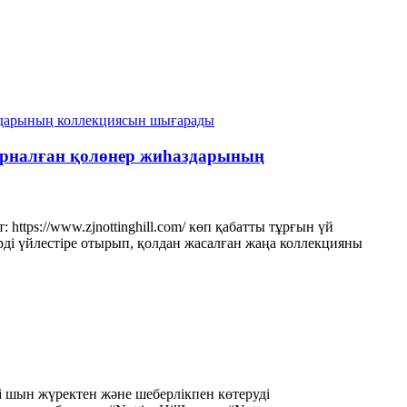
 арналған қолөнер жиһаздарының
https://www.zjnottinghill.com/ көп қабатты тұрғын үй
ді үйлестіре отырып, қолдан жасалған жаңа коллекцияны
ді шын жүректен және шеберлікпен көтеруді