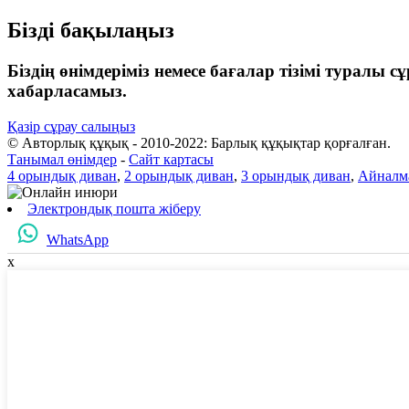
Бізді бақылаңыз
Біздің өнімдеріміз немесе бағалар тізімі туралы
хабарласамыз.
Қазір сұрау салыңыз
© Авторлық құқық - 2010-2022: Барлық құқықтар қорғалған.
Танымал өнімдер
-
Сайт картасы
4 орындық диван
,
2 орындық диван
,
3 орындық диван
,
Айналм
Электрондық пошта жіберу
WhatsApp
x