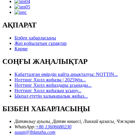
АҚПАРАТ
Бізбен хабарласыңы
Жиі қойылатын сұрақтар
Көрме
СОҢҒЫ ЖАҢАЛЫҚТАР
Қабатталған өмірдің қайта анықталуы: NOTTIN...
Ноттинг Хилл жиһазы | 2025Wra...
Ноттинг Хилл жиһаздары ұсынады...
Ноттинг Хилл жиһазын ұсыну...
Ықпал ететін халықаралық жиһаз...
БІЗБЕН ХАБАРЛАСЫҢЫ
Датянлыу ауылы, Датян көшесі, Линхай қаласы, Чжэцзя
WhatsApp:
+86 13606680230
susan@lhlanzhu.com