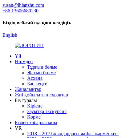
susan@lhlanzhu.com
+86 13606680230
Біздің веб-сайтқа қош келдіңіз.
English
Үй
Өнімдер
Тұрғын бөлме
Жатын бөлме
Асхана
Бас кеңсе
Жаңалықтар
Жиі қойылатын сұрақтар
Біз туралы
Кіріспе
Зауытқа экскурсия
Көрме
Бізбен хабарласыңы
VR
2018 – 2019 жылдардағы жиһаз жәрмеңкесі