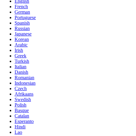
English
French
German
Portuguese
Spanish
Russian
Japanese
Korean
Arabic
Irish
Greek
Turkish
Italian
Danish
Romanian
Indonesian
Czech
Afrikaans
Swedish
Polish
Basque
Catalan
Esperanto
Hindi
Lao