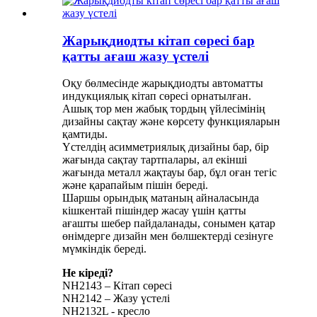
Жарықдиодты кітап сөресі бар
қатты ағаш жазу үстелі
Оқу бөлмесінде жарықдиодты автоматты
индукциялық кітап сөресі орнатылған.
Ашық тор мен жабық тордың үйлесімінің
дизайны сақтау және көрсету функцияларын
қамтиды.
Үстелдің асимметриялық дизайны бар, бір
жағында сақтау тартпалары, ал екінші
жағында металл жақтауы бар, бұл оған тегіс
және қарапайым пішін береді.
Шаршы орындық матаның айналасында
кішкентай пішіндер жасау үшін қатты
ағашты шебер пайдаланады, сонымен қатар
өнімдерге дизайн мен бөлшектерді сезінуге
мүмкіндік береді.
Не кіреді?
NH2143 – Кітап сөресі
NH2142 – Жазу үстелі
NH2132L - кресло