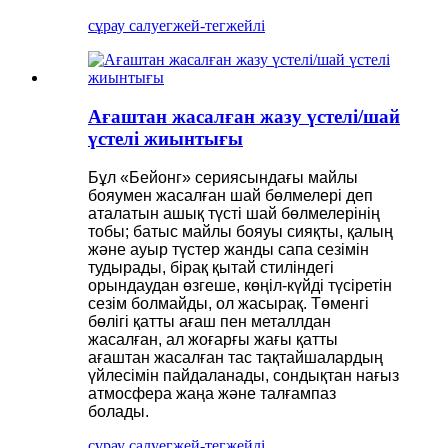
сұрау салу
егжей-тегжейлі
Ағаштан жасалған жазу үстелі/шай
үстелі жиынтығы
Бұл «Бейонг» сериясындағы майлы
бояумен жасалған шай бөлмелері деп
аталатын ашық түсті шай бөлмелерінің
тобы; батыс майлы бояуы сияқты, қалың
және ауыр түстер жанды сапа сезімін
тудырады, бірақ қытай стиліндегі
орындаудан өзгеше, көңіл-күйді түсіретін
сезім болмайды, ол жасырақ. Төменгі
бөлігі қатты ағаш пен металлдан
жасалған, ал жоғарғы жағы қатты
ағаштан жасалған тас тақтайшалардың
үйлесімін пайдаланады, сондықтан нағыз
атмосфера жаңа және талғампаз
болады.
сұрау салу
егжей-тегжейлі