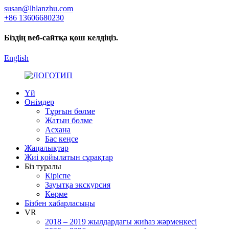
susan@lhlanzhu.com
+86 13606680230
Біздің веб-сайтқа қош келдіңіз.
English
Үй
Өнімдер
Тұрғын бөлме
Жатын бөлме
Асхана
Бас кеңсе
Жаңалықтар
Жиі қойылатын сұрақтар
Біз туралы
Кіріспе
Зауытқа экскурсия
Көрме
Бізбен хабарласыңы
VR
2018 – 2019 жылдардағы жиһаз жәрмеңкесі