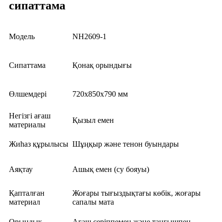
сипаттама
Модель
NH2609-1
Сипаттама
Қонақ орындығы
Өлшемдері
720x850x790 мм
Негізгі ағаш
Қызыл емен
материалы
Жиһаз құрылысы
Шұңқыр және тенон буындары
Аяқтау
Ашық емен (су бояуы)
Қапталған
Жоғары тығыздықтағы көбік, жоғары
материал
сапалы мата
Орындық
Ағаш серіппемен және таңғышпен