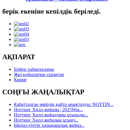
берік екеніне кепілдік беріледі.
АҚПАРАТ
Бізбен хабарласыңы
Жиі қойылатын сұрақтар
Көрме
СОҢҒЫ ЖАҢАЛЫҚТАР
Қабатталған өмірдің қайта анықталуы: NOTTIN...
Ноттинг Хилл жиһазы | 2025Wra...
Ноттинг Хилл жиһаздары ұсынады...
Ноттинг Хилл жиһазын ұсыну...
Ықпал ететін халықаралық жиһаз...