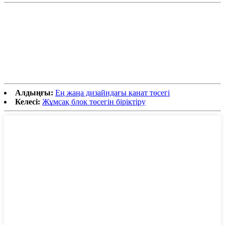
Алдыңғы:
Ең жаңа дизайндағы қанат төсегі
Келесі:
Жұмсақ блок төсегін біріктіру