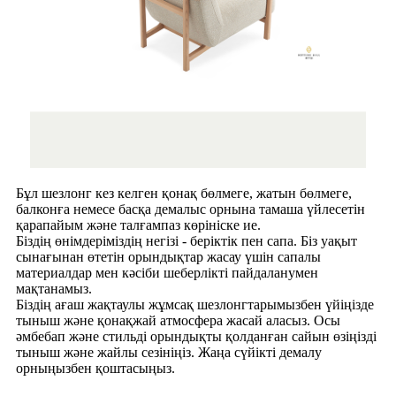
Бұл шезлонг кез келген қонақ бөлмеге, жатын бөлмеге,
балконға немесе басқа демалыс орнына тамаша үйлесетін
қарапайым және талғампаз көрініске ие.
Біздің өнімдеріміздің негізі - беріктік пен сапа. Біз уақыт
сынағынан өтетін орындықтар жасау үшін сапалы
материалдар мен кәсіби шеберлікті пайдаланумен
мақтанамыз.
Біздің ағаш жақтаулы жұмсақ шезлонгтарымызбен үйіңізде
тыныш және қонақжай атмосфера жасай аласыз. Осы
әмбебап және стильді орындықты қолданған сайын өзіңізді
тыныш және жайлы сезініңіз. Жаңа сүйікті демалу
орныңызбен қоштасыңыз.