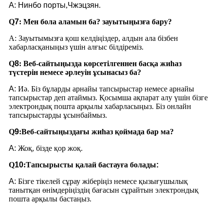
A:
Нинбо порты
,
Чжэцзян
.
Q
7
: Мен бола аламын ба?
зауытыңызға бару?
A: Зауытымызға қош келдіңіздер, алдын ала бізбен
хабарласқаныңыз үшін алғыс білдіреміз.
Q
8
:
Веб-сайтыңызда көрсетілгеннен басқа жиһаз
түстерін немесе әрлеуін ұсынасыз ба?
A:
Иә. Біз бұларды арнайы тапсырыстар немесе арнайы
тапсырыстар деп атаймыз. Қосымша ақпарат алу үшін бізге
электрондық пошта арқылы хабарласыңыз. Біз онлайн
тапсырыстарды ұсынбаймыз.
Q
9
:
Веб-сайтыңыздағы жиһаз қоймада бар ма?
A:
Жоқ, бізде қор жоқ.
Q
10
:
Тапсырысты қалай бастауға болады
:
A:
Бізге тікелей сұрау жіберіңіз немесе қызығушылық
танытқан өнімдеріңіздің бағасын сұрайтын электрондық
пошта арқылы бастаңыз.