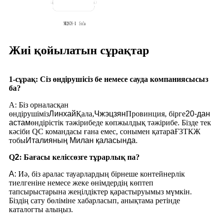
Жиі қойылатын сұрақтар
1-сұрақ: Сіз өндірушісіз бе немесе сауда компаниясысыз
ба?
A: Біз орналасқан
өндірушіміз
Линхай
Қала,
Чжэцзян
Провинция, бірге
20-дан
астам
өндірістік тәжірибеде көпжылдық тәжірибе. Бізде тек
кәсіби QC командасы ғана емес, сонымен қатар
a
ҒЗТКЖ
тобы
Италияның Милан қаласында
.
Q
2
:
Бағасы келіссөзге тұрарлық па?
A:
Иә, біз аралас тауарлардың бірнеше контейнерлік
тиелгеніне немесе жеке өнімдердің көптеп
тапсырыстарына жеңілдіктер қарастыруымыз мүмкін.
Біздің сату бөліміне хабарласып, анықтама ретінде
каталогты алыңыз.