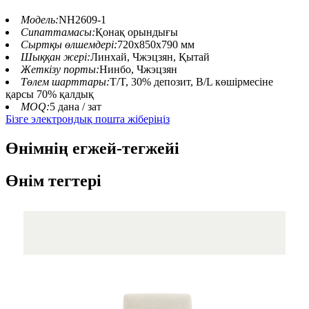
Модель:
NH2609-1
Сипаттамасы:
Қонақ орындығы
Сыртқы өлшемдері:
720x850x790 мм
Шыққан жері:
Линхай, Чжэцзян, Қытай
Жеткізу порты:
Нинбо, Чжэцзян
Төлем шарттары:
T/T, 30% депозит, B/L көшірмесіне
қарсы 70% қалдық
MOQ:
5 дана / зат
Бізге электрондық пошта жіберіңіз
Өнімнің егжей-тегжейі
Өнім тегтері