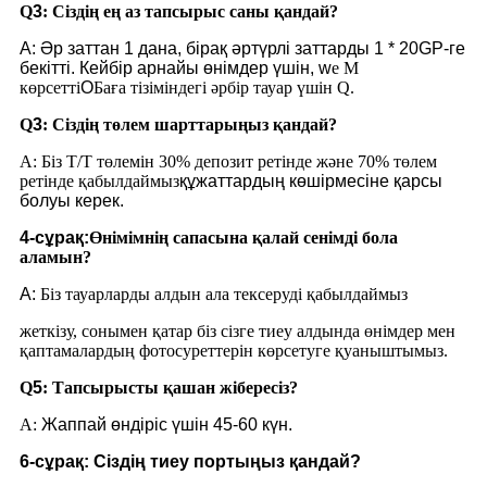
Q
3
: Сіздің ең аз тапсырыс саны қандай?
A: Әр заттан 1 дана, бірақ әртүрлі заттарды 1 * 20GP-ге
бекітті. Кейбір арнайы өнімдер үшін, w
e M
көрсетті
O
Баға тізіміндегі әрбір тауар үшін Q.
Q
3
: Сіздің төлем шарттарыңыз қандай?
A: Біз T/T төлемін 30% депозит ретінде және 70% төлем
ретінде қабылдаймыз
құжаттардың көшірмесіне қарсы
болуы керек.
4-сұрақ:
Өнімімнің сапасына қалай сенімді бола
аламын?
A:
Біз тауарларды алдын ала тексеруді қабылдаймыз
жеткізу, сонымен қатар біз сізге тиеу алдында өнімдер мен
қаптамалардың фотосуреттерін көрсетуге қуаныштымыз.
Q
5
: Тапсырысты қашан жібересіз?
A:
Жаппай өндіріс үшін 45-60 күн.
6-сұрақ: Сіздің тиеу портыңыз қандай?