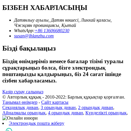
БІЗБЕН ХАБАРЛАСЫҢЫ
Датянлыу ауылы, Датян көшесі, Линхай қаласы,
Чжэцзян провинциясы, Қытай
WhatsApp:
+86 13606680230
susan@lhlanzhu.com
Бізді бақылаңыз
Біздің өнімдеріміз немесе бағалар тізімі туралы
сұрақтарыңыз болса, бізге электрондық
поштаңызды қалдырыңыз, біз 24 сағат ішінде
сізбен хабарласамыз.
Қазір сұрау салыңыз
© Авторлық құқық - 2010-2022: Барлық құқықтар қорғалған.
Танымал өнімдер
-
Сайт картасы
Секциялық диван
,
3 орындық диван
,
2 орындық диван
,
Айналмалы орындық
,
4 орындық диван
,
Күнделікті орындық
,
Электрондық пошта жіберу