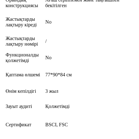
конструкциясы
бекітілген
Жастықтарды
No
лақтыру кіреді
Жастықтарды
/
лақтыру нөмірі
Функционалды
No
қолжетімді
Қаптама өлшемі
77*90*84 см
Өнім кепілдігі
3 жыл
Зауыт аудиті
Қолжетімді
Сертификат
BSCI, FSC