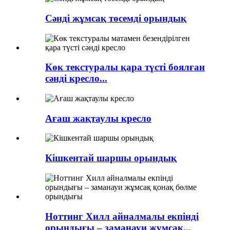
Сәнді жұмсақ төсемді орындық
Көк текстуралы қара түсті боялған
сәнді кресло...
Ағаш жақтаулы кресло
Кішкентай шаршы орындық
Ноттинг Хилл айналмалы екпінді
орындығы – заманауи жұмсақ...