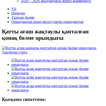
2020 – 2026 жылдардағы жиһаз жәрмеңкесі
Үй
Өнімдер
Тұрғын бөлме
Орындықтар және аксессуарлы орындықтар
Қатты ағаш жақтаулы қапталған
қонақ бөлме орындығы
Қысқаша сипаттама: