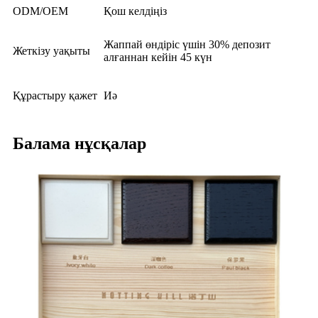
ODM/OEM
Қош келдіңіз
Жаппай өндіріс үшін 30% депозит
Жеткізу уақыты
алғаннан кейін 45 күн
Құрастыру қажет
Иә
Балама нұсқалар