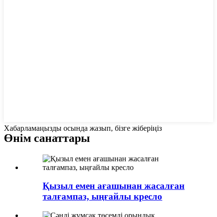
Хабарламаңызды осында жазып, бізге жіберіңіз
Өнім санаттары
Қызыл емен ағашынан жасалған
талғампаз, ыңғайлы кресло